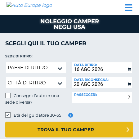
AUTO
NOLEGGIO
NOLEGGIO
NOLEGGIO
PARTNER
AIUTO
EUROPE
AUTO
AUTO
CAMPER
NOLEGGIO CAMPER
NOLEGGIO
NEGLI USA
CAMPER
PARTNER
SCEGLI QUI IL TUO CAMPER
NE
AIUTO
SEDE DI RITIRO:
IL
Consegni
DATA RITIRO:
MIO
l'auto
ACCOUNT
in
DATA RICONSEGNA:
GESTISCI
una
PRENOTAZIONE
sede
PASSEGGERI:
Consegni l'auto in una
diversa?
ITALIA
sede diversa?
SEDE
DI
Età del guidatore 30-65
RICONSEGNA:
TROVA IL TUO CAMPER