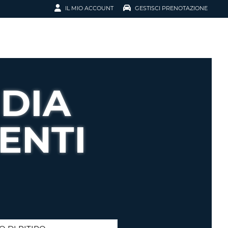
IL MIO ACCOUNT
GESTISCI PRENOTAZIONE
SCI LA
OTAZIONE
IRIZZO EMAIL
IL
DIA
D
I VOUCHER
ENTI
ENOTAZIONE
ICATO LA TUA PASSWORD?
NOTAZIONI PIÙ VELOCI
A UN ACCOUNT