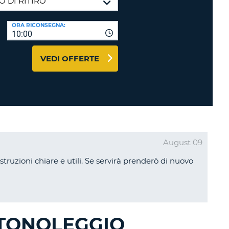
RI
O
I VIAGGIO E AFFILIATI
ORA RICONSEGNA:
WEB
10:00
LOGIN
RE
LO
VEDI OFFERTE
TO
A
RD
RE
LO
O
August 09
O
struzioni chiare e utili. Se servirà prenderò di nuovo
RE
UTONOLEGGIO