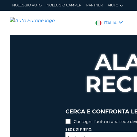
NOLEGGIO AUTO
NOLEGGIO CAMPER
PARTNER
AIUTO
AUTO
ITALIA
EUROPE
NOLEGGIO
AUTO
AL
NOLEGGIO
CAMPER
REC
PARTNER
AIUTO
IL
GESTISCI
MIO
PRENOTAZIONE
ACCOUNT
ITALIA
CERCA E CONFRONTA LE
Consegni l'auto in una sede div
SEDE DI RITIRO: