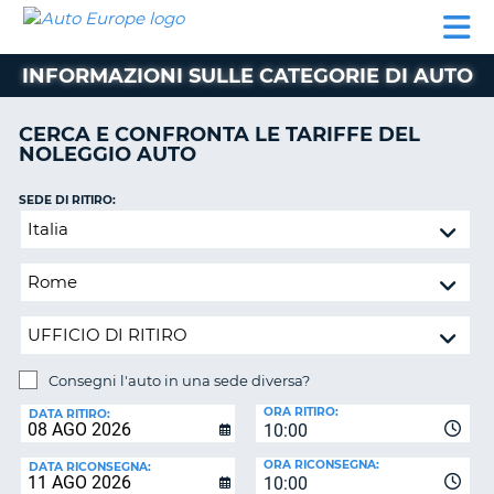
AUTO
NOLEGGIO
NOLEGGIO
NOLEGGIO
PARTNER
AIUTO
EUROPE
AUTO
AUTO
CAMPER
INFORMAZIONI SULLE CATEGORIE DI AUTO
NOLEGGIO
CAMPER
CERCA E CONFRONTA LE TARIFFE DEL
PARTNER
NOLEGGIO AUTO
NE
AIUTO
SEDE DI RITIRO:
IL
Consegni
MIO
l'auto
ACCOUNT
in
GESTISCI
una
PRENOTAZIONE
sede
diversa?
ITALIA
Consegni l'auto in una sede diversa?
SEDE
ORA RITIRO:
DI
DATA RITIRO:
10:00
RICONSEGNA:
ORA RICONSEGNA:
DATA RICONSEGNA:
10:00