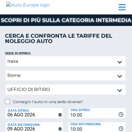
AUTO
NOLEGGIO
NOLEGGIO
NOLEGGIO
PARTNER
AIUTO
EUROPE
AUTO
AUTO
CAMPER
SCOPRI DI PIÙ SULLA CATEGORIA INTERMEDIA
NOLEGGIO
CAMPER
CERCA E CONFRONTA LE TARIFFE DEL
PARTNER
NOLEGGIO AUTO
NE
AIUTO
SEDE DI RITIRO:
IL
Consegni
MIO
l'auto
ACCOUNT
in
GESTISCI
una
PRENOTAZIONE
sede
diversa?
ITALIA
Consegni l'auto in una sede diversa?
SEDE
ORA RITIRO:
DI
DATA RITIRO:
10:00
RICONSEGNA:
ORA RICONSEGNA:
DATA RICONSEGNA:
10:00