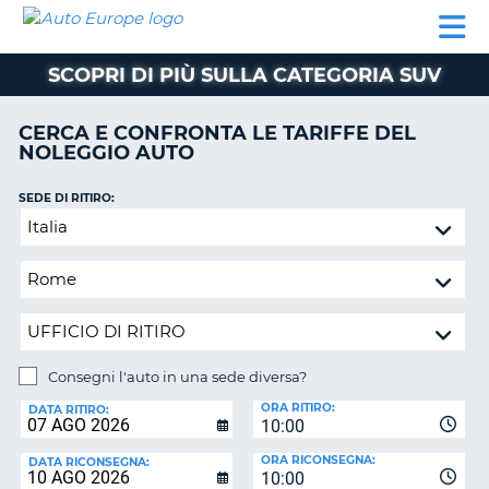
AUTO
NOLEGGIO
NOLEGGIO
NOLEGGIO
PARTNER
AIUTO
EUROPE
AUTO
AUTO
CAMPER
SCOPRI DI PIÙ SULLA CATEGORIA SUV
NOLEGGIO
CAMPER
CERCA E CONFRONTA LE TARIFFE DEL
PARTNER
NOLEGGIO AUTO
NE
AIUTO
SEDE DI RITIRO:
IL
Consegni
MIO
l'auto
ACCOUNT
in
GESTISCI
una
PRENOTAZIONE
sede
diversa?
ITALIA
Consegni l'auto in una sede diversa?
SEDE
ORA RITIRO:
DI
DATA RITIRO:
10:00
RICONSEGNA:
ORA RICONSEGNA:
DATA RICONSEGNA:
10:00