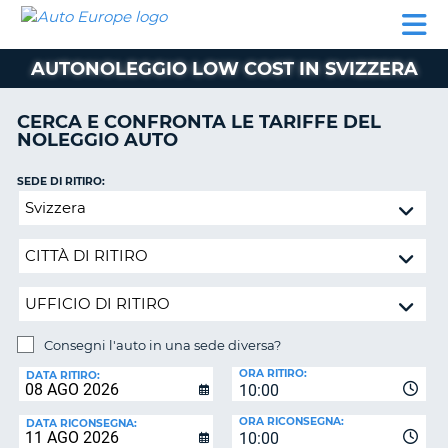
AUTO
NOLEGGIO
NOLEGGIO
NOLEGGIO
PARTNER
AIUTO
EUROPE
AUTO
AUTO
CAMPER
AUTONOLEGGIO LOW COST IN SVIZZERA
NOLEGGIO
CAMPER
CERCA E CONFRONTA LE TARIFFE DEL
PARTNER
NOLEGGIO AUTO
NE
AIUTO
SEDE DI RITIRO:
IL
Consegni
MIO
l'auto
ACCOUNT
in
GESTISCI
una
PRENOTAZIONE
sede
diversa?
ITALIA
Consegni l'auto in una sede diversa?
SEDE
ORA RITIRO:
DI
DATA RITIRO:
10:00
RICONSEGNA:
ORA RICONSEGNA:
DATA RICONSEGNA:
10:00