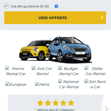
Età del guidatore 30-65
VEDI OFFERTE
"
ottimo sito di noleggio
"
T