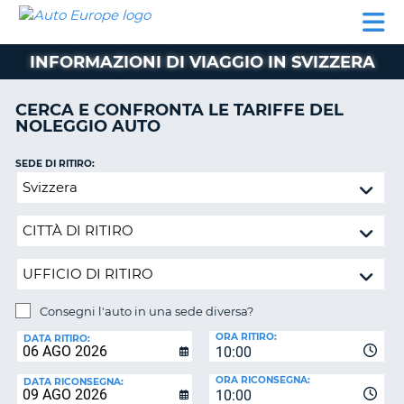
AUTO
NOLEGGIO
NOLEGGIO
NOLEGGIO
PARTNER
AIUTO
EUROPE
AUTO
AUTO
CAMPER
INFORMAZIONI DI VIAGGIO IN SVIZZERA
NOLEGGIO
CAMPER
CERCA E CONFRONTA LE TARIFFE DEL
PARTNER
NOLEGGIO AUTO
NE
AIUTO
SEDE DI RITIRO:
IL
Consegni
MIO
l'auto
ACCOUNT
in
GESTISCI
una
PRENOTAZIONE
sede
diversa?
ITALIA
Consegni l'auto in una sede diversa?
SEDE
ORA RITIRO:
DI
DATA RITIRO:
10:00
RICONSEGNA:
ORA RICONSEGNA:
DATA RICONSEGNA:
10:00