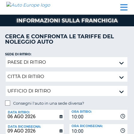
AUTO
NOLEGGIO
NOLEGGIO
NOLEGGIO
PARTNER
AIUTO
EUROPE
AUTO
AUTO
CAMPER
INFORMAZIONI SULLA FRANCHIGIA
NOLEGGIO
CAMPER
CERCA E CONFRONTA LE TARIFFE DEL
PARTNER
NOLEGGIO AUTO
NE
AIUTO
SEDE DI RITIRO:
IL
Consegni
MIO
l'auto
ACCOUNT
in
GESTISCI
una
PRENOTAZIONE
sede
diversa?
ITALIA
Consegni l'auto in una sede diversa?
SEDE
ORA RITIRO:
DI
DATA RITIRO:
10:00
RICONSEGNA:
ORA RICONSEGNA:
DATA RICONSEGNA:
10:00