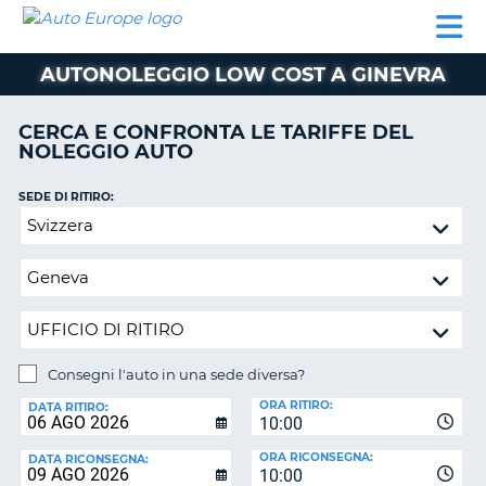
AUTO
NOLEGGIO
NOLEGGIO
NOLEGGIO
PARTNER
AIUTO
EUROPE
AUTO
AUTO
CAMPER
AUTONOLEGGIO LOW COST A GINEVRA
NOLEGGIO
CAMPER
CERCA E CONFRONTA LE TARIFFE DEL
PARTNER
NOLEGGIO AUTO
NE
AIUTO
SEDE DI RITIRO:
IL
Consegni
MIO
l'auto
ACCOUNT
in
GESTISCI
una
PRENOTAZIONE
sede
diversa?
ITALIA
Consegni l'auto in una sede diversa?
SEDE
ORA RITIRO:
DI
DATA RITIRO:
10:00
RICONSEGNA:
ORA RICONSEGNA:
DATA RICONSEGNA:
10:00