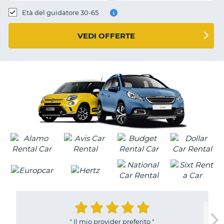
Età del guidatore 30-65
VEDI OFFERTE
"
Il mio provider preferito
"
T