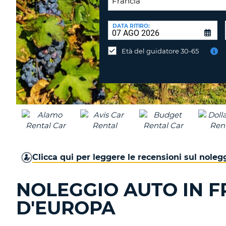
SEDE
DI
DATA RITIRO:
Consegni
RICONSEGNA:
l'auto
Età del guidatore 30-65
in
una
sede
diversa?
Clicca qui per leggere le recensioni sul noleg
NOLEGGIO AUTO IN F
D'EUROPA