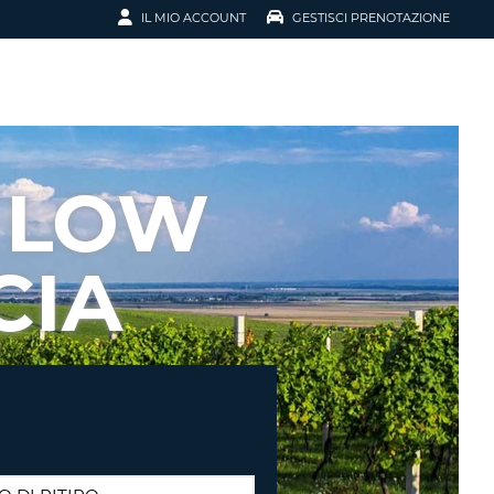
IL MIO ACCOUNT
GESTISCI PRENOTAZIONE
SCI LA
OTAZIONE
IRIZZO EMAIL
IL
 LOW
D
I VOUCHER
CIA
ENOTAZIONE
ICATO LA TUA PASSWORD?
NOTAZIONI PIÙ VELOCI
A UN ACCOUNT