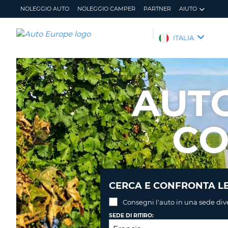
NOLEGGIO AUTO
NOLEGGIO CAMPER
PARTNER
AIUTO
AUTO
ITALIA
EUROPE
NOLEGGIO
AUTO
AUT
NOLEGGIO
CAMPER
CO
PARTNER
AIUTO
IL
GESTISCI
MIO
PRENOTAZIONE
ACCOUNT
ITALIA
CERCA E CONFRONTA LE
Consegni l'auto in una sede div
SEDE DI RITIRO: