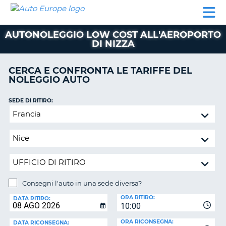
AUTO
NOLEGGIO
NOLEGGIO
NOLEGGIO
PARTNER
AIUTO
EUROPE
AUTO
AUTO
CAMPER
AUTONOLEGGIO LOW COST ALL'AEROPORTO
NOLEGGIO
DI NIZZA
CAMPER
PARTNER
CERCA E CONFRONTA LE TARIFFE DEL
NE
NOLEGGIO AUTO
AIUTO
IL
SEDE DI RITIRO:
MIO
Consegni
ACCOUNT
l'auto
in
GESTISCI
una
PRENOTAZIONE
sede
ITALIA
diversa?
Consegni l'auto in una sede diversa?
SEDE
ORA RITIRO:
DI
DATA RITIRO:
10:00
RICONSEGNA:
ORA RICONSEGNA:
DATA RICONSEGNA: