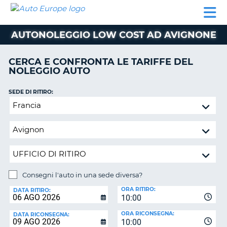
AUTO
NOLEGGIO
NOLEGGIO
NOLEGGIO
PARTNER
AIUTO
EUROPE
AUTO
AUTO
CAMPER
AUTONOLEGGIO LOW COST AD AVIGNONE
NOLEGGIO
CAMPER
CERCA E CONFRONTA LE TARIFFE DEL
PARTNER
NOLEGGIO AUTO
NE
AIUTO
SEDE DI RITIRO:
IL
Consegni
MIO
l'auto
ACCOUNT
in
GESTISCI
una
PRENOTAZIONE
sede
diversa?
ITALIA
Consegni l'auto in una sede diversa?
SEDE
ORA RITIRO:
DI
DATA RITIRO:
10:00
RICONSEGNA:
ORA RICONSEGNA:
DATA RICONSEGNA:
10:00