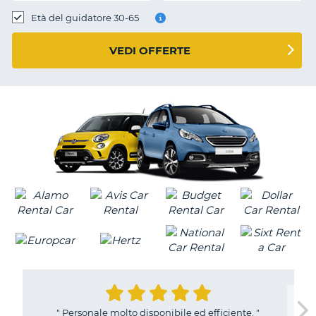
Età del guidatore 30-65
VEDI OFFERTE
"
Personale molto disponibile ed efficiente.
"
T