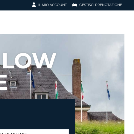
IL MIO ACCOUNT
GESTISCI PRENOTAZIONE
SCI LA
OTAZIONE
IRIZZO EMAIL
IL
 LOW
D
I VOUCHER
E
ENOTAZIONE
ICATO LA TUA PASSWORD?
NOTAZIONI PIÙ VELOCI
A UN ACCOUNT