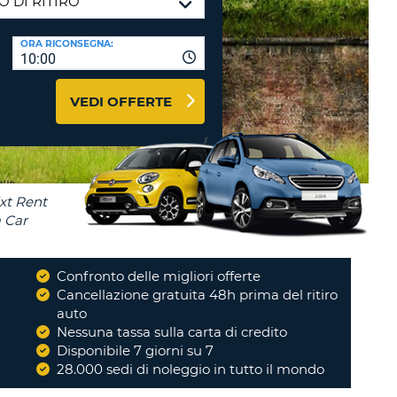
RI
O
I VIAGGIO E AFFILIATI
ORA RICONSEGNA:
WEB
10:00
LOGIN
RE
LO
VEDI OFFERTE
TO
A
RD
RE
LO
O
O
Confronto delle migliori offerte
i
Cancellazione gratuita 48h prima del ritiro
RE
auto
Nessuna tassa sulla carta di credito
Disponibile 7 giorni su 7
28.000 sedi di noleggio in tutto il mondo