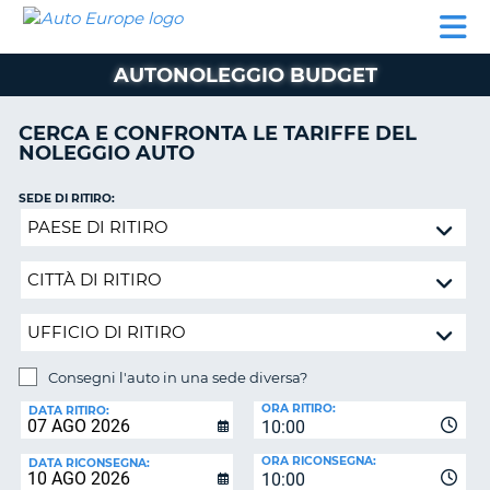
AUTO
NOLEGGIO
NOLEGGIO
NOLEGGIO
PARTNER
AIUTO
EUROPE
AUTO
AUTO
CAMPER
AUTONOLEGGIO BUDGET
NOLEGGIO
CAMPER
CERCA E CONFRONTA LE TARIFFE DEL
PARTNER
NOLEGGIO AUTO
NE
AIUTO
SEDE DI RITIRO:
IL
Consegni
MIO
l'auto
ACCOUNT
in
GESTISCI
una
PRENOTAZIONE
sede
diversa?
ITALIA
Consegni l'auto in una sede diversa?
SEDE
ORA RITIRO:
DI
DATA RITIRO:
10:00
RICONSEGNA:
ORA RICONSEGNA:
DATA RICONSEGNA:
10:00