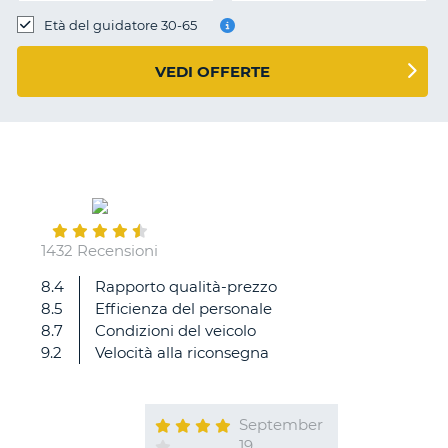
Età del guidatore 30-65
VEDI OFFERTE
1432 Recensioni
8.4
Rapporto qualità-prezzo
8.5
Efficienza del personale
8.7
Condizioni del veicolo
9.2
Velocità alla riconsegna
September
19
T