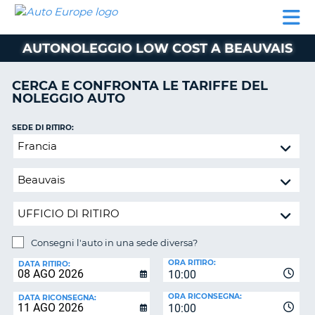
AUTO
NOLEGGIO
NOLEGGIO
NOLEGGIO
PARTNER
AIUTO
EUROPE
AUTO
AUTO
CAMPER
AUTONOLEGGIO LOW COST A BEAUVAIS
NOLEGGIO
CAMPER
CERCA E CONFRONTA LE TARIFFE DEL
PARTNER
NOLEGGIO AUTO
NE
AIUTO
SEDE DI RITIRO:
IL
Consegni
MIO
l'auto
ACCOUNT
in
GESTISCI
una
PRENOTAZIONE
sede
diversa?
ITALIA
Consegni l'auto in una sede diversa?
SEDE
ORA RITIRO:
DI
DATA RITIRO:
10:00
RICONSEGNA:
ORA RICONSEGNA:
DATA RICONSEGNA:
10:00