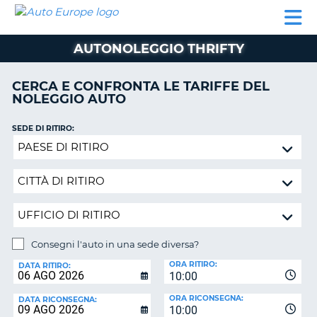
AUTO
NOLEGGIO
NOLEGGIO
NOLEGGIO
PARTNER
AIUTO
EUROPE
AUTO
AUTO
CAMPER
AUTONOLEGGIO THRIFTY
NOLEGGIO
CAMPER
CERCA E CONFRONTA LE TARIFFE DEL
PARTNER
NOLEGGIO AUTO
NE
AIUTO
SEDE DI RITIRO:
IL
Consegni
MIO
l'auto
ACCOUNT
in
GESTISCI
una
PRENOTAZIONE
sede
diversa?
ITALIA
Consegni l'auto in una sede diversa?
SEDE
ORA RITIRO:
DI
DATA RITIRO:
10:00
RICONSEGNA:
ORA RICONSEGNA:
DATA RICONSEGNA:
10:00