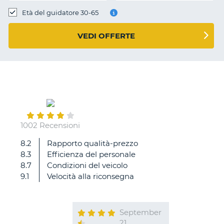
Età del guidatore 30-65
VEDI OFFERTE
1002 Recensioni
8.2
Rapporto qualità-prezzo
8.3
Efficienza del personale
8.7
Condizioni del veicolo
9.1
Velocità alla riconsegna
September
21
T