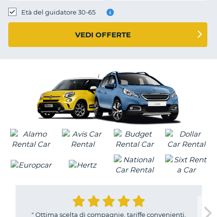
Età del guidatore 30-65
VEDI OFFERTE
"
Ottima scelta di compagnie, tariffe convenienti,
T