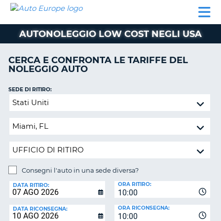
AUTO
NOLEGGIO
NOLEGGIO
NOLEGGIO
PARTNER
AIUTO
EUROPE
AUTO
AUTO
CAMPER
AUTONOLEGGIO LOW COST NEGLI USA
NOLEGGIO
CAMPER
CERCA E CONFRONTA LE TARIFFE DEL
PARTNER
NOLEGGIO AUTO
NE
AIUTO
SEDE DI RITIRO:
IL
Consegni
MIO
l'auto
ACCOUNT
in
GESTISCI
una
PRENOTAZIONE
sede
diversa?
ITALIA
Consegni l'auto in una sede diversa?
SEDE
ORA RITIRO:
DI
DATA RITIRO:
10:00
RICONSEGNA:
ORA RICONSEGNA:
DATA RICONSEGNA:
10:00