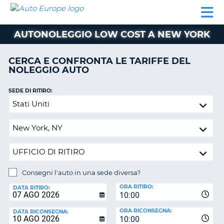
AUTO
NOLEGGIO
NOLEGGIO
NOLEGGIO
PARTNER
AIUTO
EUROPE
AUTO
AUTO
CAMPER
AUTONOLEGGIO LOW COST A NEW YORK
NOLEGGIO
CAMPER
CERCA E CONFRONTA LE TARIFFE DEL
PARTNER
NOLEGGIO AUTO
NE
AIUTO
SEDE DI RITIRO:
IL
Consegni
MIO
l'auto
ACCOUNT
in
GESTISCI
una
PRENOTAZIONE
sede
diversa?
ITALIA
Consegni l'auto in una sede diversa?
SEDE
ORA RITIRO:
DI
DATA RITIRO:
10:00
RICONSEGNA:
ORA RICONSEGNA:
DATA RICONSEGNA:
10:00