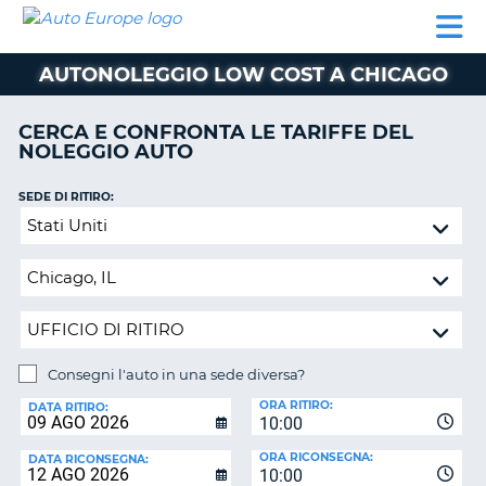
AUTO
NOLEGGIO
NOLEGGIO
NOLEGGIO
PARTNER
AIUTO
EUROPE
AUTO
AUTO
CAMPER
AUTONOLEGGIO LOW COST A CHICAGO
NOLEGGIO
CAMPER
CERCA E CONFRONTA LE TARIFFE DEL
PARTNER
NOLEGGIO AUTO
NE
AIUTO
SEDE DI RITIRO:
IL
Consegni
MIO
l'auto
ACCOUNT
in
GESTISCI
una
PRENOTAZIONE
sede
diversa?
ITALIA
Consegni l'auto in una sede diversa?
SEDE
ORA RITIRO:
DI
DATA RITIRO:
10:00
RICONSEGNA:
ORA RICONSEGNA:
DATA RICONSEGNA:
10:00