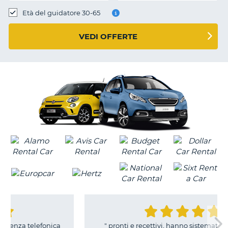
Età del guidatore 30-65
VEDI OFFERTE
onica
"
pronti e recettivi, hanno sistemato con i tempi
T