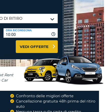
RI
O
I VIAGGIO E AFFILIATI
WEB
LOGIN
RE
LO
ORA RICONSEGNA:
TO
A
10:00
RD
RE
VEDI OFFERTE
LO
O
O
RE
Confronto delle migliori offerte
i
Cancellazione gratuita 48h prima del ritiro
auto
Nessuna tassa sulla carta di credito