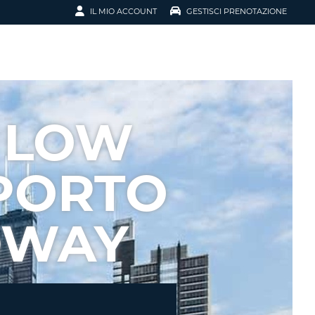
IL MIO ACCOUNT
GESTISCI PRENOTAZIONE
SCI LA
OTAZIONE
IRIZZO EMAIL
IL
 LOW
D
I VOUCHER
PORTO
ENOTAZIONE
DWAY
ICATO LA TUA PASSWORD?
NOTAZIONI PIÙ VELOCI
A UN ACCOUNT