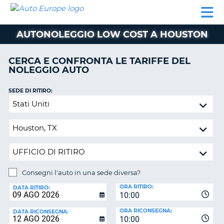
AUTO
NOLEGGIO
NOLEGGIO
NOLEGGIO
PARTNER
AIUTO
EUROPE
AUTO
AUTO
CAMPER
AUTONOLEGGIO LOW COST A HOUSTON
NOLEGGIO
CAMPER
CERCA E CONFRONTA LE TARIFFE DEL
PARTNER
NOLEGGIO AUTO
NE
AIUTO
SEDE DI RITIRO:
IL
Consegni
MIO
l'auto
ACCOUNT
in
GESTISCI
una
PRENOTAZIONE
sede
diversa?
ITALIA
Consegni l'auto in una sede diversa?
SEDE
ORA RITIRO:
DI
DATA RITIRO:
10:00
RICONSEGNA:
ORA RICONSEGNA:
DATA RICONSEGNA:
10:00