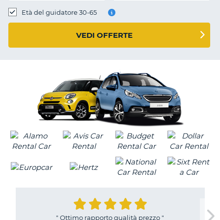
Età del guidatore 30-65
VEDI OFFERTE
"
Ottimo rapporto qualità prezzo
"
T