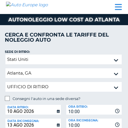
AUTO
NOLEGGIO
NOLEGGIO
NOLEGGIO
PARTNER
AIUTO
EUROPE
AUTO
AUTO
CAMPER
AUTONOLEGGIO LOW COST AD ATLANTA
NOLEGGIO
CAMPER
CERCA E CONFRONTA LE TARIFFE DEL
PARTNER
NOLEGGIO AUTO
NE
AIUTO
SEDE DI RITIRO:
IL
Consegni
MIO
l'auto
ACCOUNT
in
GESTISCI
una
PRENOTAZIONE
sede
diversa?
ITALIA
Consegni l'auto in una sede diversa?
SEDE
ORA RITIRO:
DI
DATA RITIRO:
10:00
RICONSEGNA:
ORA RICONSEGNA:
DATA RICONSEGNA:
10:00