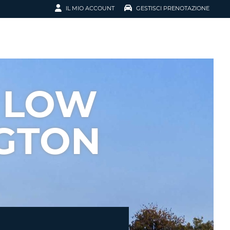
IL MIO ACCOUNT
GESTISCI PRENOTAZIONE
SCI LA
OTAZIONE
IRIZZO EMAIL
IL
 LOW
D
I VOUCHER
GTON
ENOTAZIONE
ICATO LA TUA PASSWORD?
NOTAZIONI PIÙ VELOCI
A UN ACCOUNT