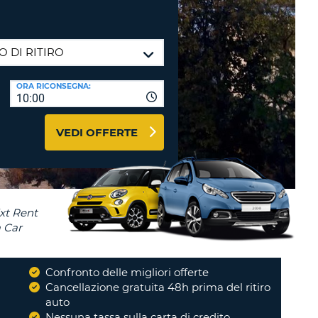
RI
O
I VIAGGIO E AFFILIATI
WEB
LOGIN
RE
LO
ORA RICONSEGNA:
TO
A
10:00
RD
RE
VEDI OFFERTE
LO
O
O
RE
Confronto delle migliori offerte
i
Cancellazione gratuita 48h prima del ritiro
auto
Nessuna tassa sulla carta di credito