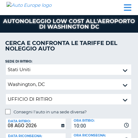
AUTO
NOLEGGIO
NOLEGGIO
NOLEGGIO
PARTNER
AIUTO
EUROPE
AUTO
AUTO
CAMPER
AUTONOLEGGIO LOW COST ALL'AEROPORTO
NOLEGGIO
DI WASHINGTON DC
CAMPER
PARTNER
CERCA E CONFRONTA LE TARIFFE DEL
NE
NOLEGGIO AUTO
AIUTO
IL
SEDE DI RITIRO:
MIO
Consegni
ACCOUNT
l'auto
in
GESTISCI
una
PRENOTAZIONE
sede
ITALIA
diversa?
Consegni l'auto in una sede diversa?
SEDE
ORA RITIRO:
DI
DATA RITIRO:
10:00
RICONSEGNA:
ORA RICONSEGNA:
DATA RICONSEGNA: