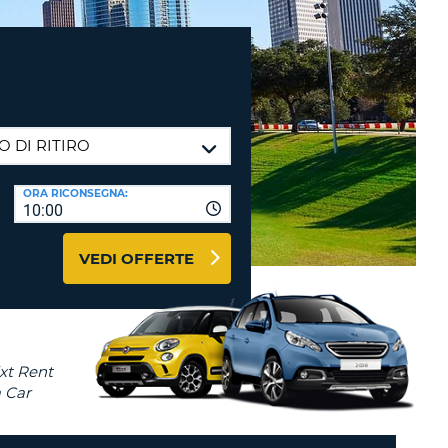
RI
O
I VIAGGIO E AFFILIATI
WEB
LOGIN
RE
LO
TO
A
RD
RE
ORA RICONSEGNA:
LO
10:00
O
VEDI OFFERTE
O
RE