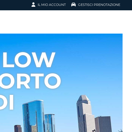
IL MIO ACCOUNT
GESTISCI PRENOTAZIONE
SCI LA
OTAZIONE
IRIZZO EMAIL
IL
 LOW
D
I VOUCHER
PORTO
ENOTAZIONE
DI
ICATO LA TUA PASSWORD?
NOTAZIONI PIÙ VELOCI
A UN ACCOUNT