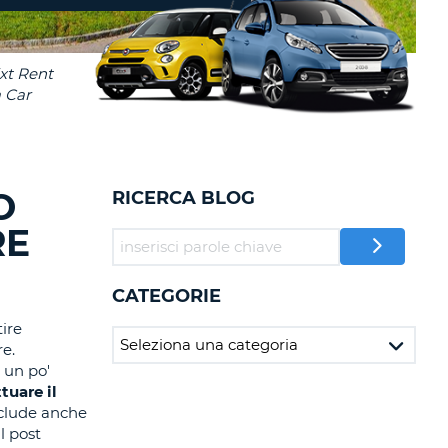
RI
O
I VIAGGIO E AFFILIATI
WEB
LOGIN
RE
LO
TO
A
RD
RE
O
RICERCA BLOG
LO
O
RE
O
CATEGORIE
ire
RE
re.
 un po'
tuare il
nclude anche
l post