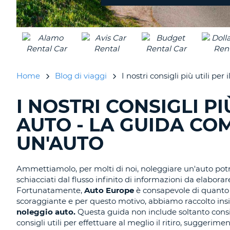
diversa?
Home
Blog di viaggi
I nostri consigli più utili per
I NOSTRI CONSIGLI PI
RICERCA
BLOG
AUTO - LA GUIDA CO
IN
CORSO......
UN'AUTO
Ammettiamolo, per molti di noi, noleggiare un'auto pot
schiacciati dal flusso infinito di informazioni da elabora
Fortunatamente,
Auto Europe
è consapevole di quanto l
scoraggiante e per questo motivo, abbiamo raccolto i
noleggio auto.
Questa guida non include soltanto consi
consigli utili per effettuare al meglio il ritiro, suggeri