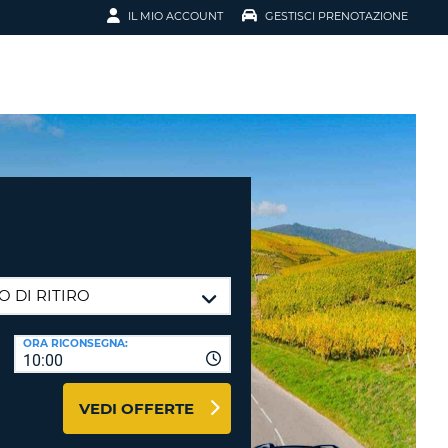
IL MIO ACCOUNT
GESTISCI PRENOTAZIONE
SCI LA
OTAZIONE
IRIZZO EMAIL
IL
D
I VOUCHER
ENOTAZIONE
ICATO LA TUA PASSWORD?
ORA RICONSEGNA:
10:00
NOTAZIONI PIÙ VELOCI
VEDI OFFERTE
A UN ACCOUNT