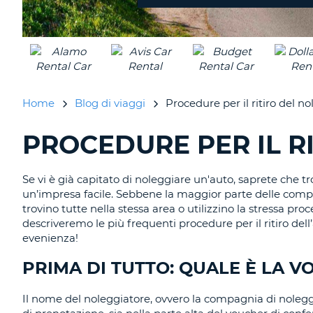
diversa?
Home
Blog di viaggi
Procedure per il ritiro del n
PROCEDURE PER IL R
RICERCA
BLOG
IN
CORSO......
Se vi è già capitato di noleggiare un'auto, saprete che t
un’impresa facile. Sebbene la maggior parte delle compa
trovino tutte nella stessa area o utilizzino la stressa pro
descriveremo le più frequenti procedure per il ritiro dell
evenienza!
PRIMA DI TUTTO: QUALE È LA 
Il nome del noleggiatore, ovvero la compagnia di noleggio 