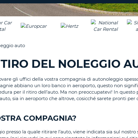
CARATTE
NUOVA
ALMEN
AGENZIE D
PASSWORD
UN
CARATTE
MAIUSCO
ALMEN
MODIFIC
oleggio auto
PASSWO
UN
CARATTE
ITIRO DEL NOLEGGIO A
MINUSCO
CANCEL
ALMEN
UN
rovare gli uffici della vostra compagnia di autonoleggio spess
NUMERO
gnie abbiano un loro banco in aeroporto, questo non signifi
ALMEN
cedura per il ritiro dell’auto. Ma non preoccupatevi! In questo 
UN
’auto, sia in aeroporto che altrove, cosicché sarete pronti per 
CARATTE
SPECIALE
VOSTRA COMPAGNIA?
presso la quale ritirare l’auto, viene indicata sia sul nostro s