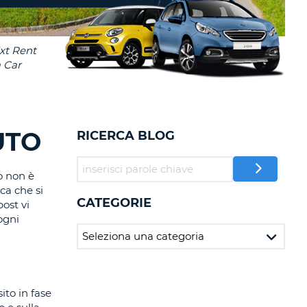
RI
O
I VIAGGIO E AFFILIATI
WEB
LOGIN
RE
LO
TO
A
RD
RE
UTO
RICERCA BLOG
LO
O
o non è
ca che si
O
CATEGORIE
post vi
ogni
RE
ito in fase