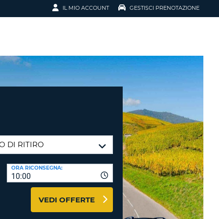
IL MIO ACCOUNT
GESTISCI PRENOTAZIONE
SCI LA
OTAZIONE
IRIZZO EMAIL
IL
D
I VOUCHER
ENOTAZIONE
ICATO LA TUA PASSWORD?
ORA RICONSEGNA:
10:00
NOTAZIONI PIÙ VELOCI
VEDI OFFERTE
A UN ACCOUNT