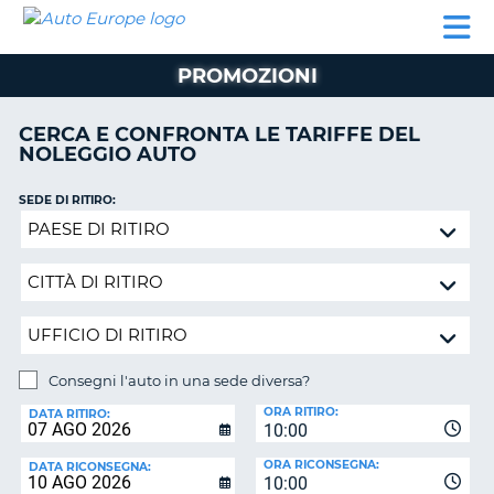
AUTO
NOLEGGIO
NOLEGGIO
NOLEGGIO
PARTNER
AIUTO
EUROPE
AUTO
AUTO
CAMPER
PROMOZIONI
NOLEGGIO
CAMPER
CERCA E CONFRONTA LE TARIFFE DEL
PARTNER
NOLEGGIO AUTO
NE
AIUTO
SEDE DI RITIRO:
IL
Consegni
MIO
l'auto
ACCOUNT
in
GESTISCI
una
PRENOTAZIONE
sede
diversa?
ITALIA
Consegni l'auto in una sede diversa?
SEDE
ORA RITIRO:
DI
DATA RITIRO:
10:00
RICONSEGNA:
ORA RICONSEGNA:
DATA RICONSEGNA:
10:00