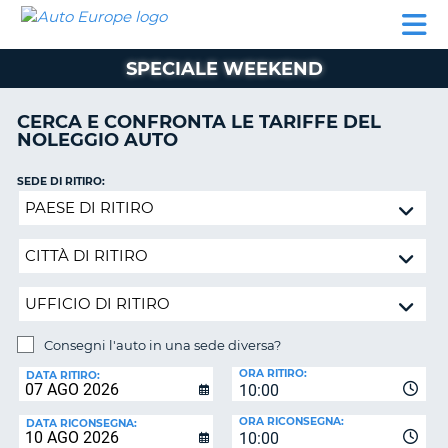
AUTO
NOLEGGIO
NOLEGGIO
NOLEGGIO
PARTNER
AIUTO
EUROPE
AUTO
AUTO
CAMPER
SPECIALE WEEKEND
NOLEGGIO
CAMPER
CERCA E CONFRONTA LE TARIFFE DEL
PARTNER
NOLEGGIO AUTO
NE
AIUTO
SEDE DI RITIRO:
IL
Consegni
MIO
l'auto
ACCOUNT
in
GESTISCI
una
PRENOTAZIONE
sede
diversa?
ITALIA
Consegni l'auto in una sede diversa?
SEDE
ORA RITIRO:
DI
DATA RITIRO:
10:00
RICONSEGNA:
ORA RICONSEGNA:
DATA RICONSEGNA:
10:00