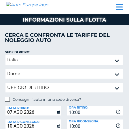
AUTO
NOLEGGIO
NOLEGGIO
NOLEGGIO
PARTNER
AIUTO
EUROPE
AUTO
AUTO
CAMPER
INFORMAZIONI SULLA FLOTTA
NOLEGGIO
CAMPER
CERCA E CONFRONTA LE TARIFFE DEL
PARTNER
NOLEGGIO AUTO
NE
AIUTO
SEDE DI RITIRO:
IL
Consegni
MIO
l'auto
ACCOUNT
in
GESTISCI
una
PRENOTAZIONE
sede
diversa?
ITALIA
Consegni l'auto in una sede diversa?
SEDE
ORA RITIRO:
DI
DATA RITIRO:
10:00
RICONSEGNA:
ORA RICONSEGNA:
DATA RICONSEGNA:
10:00