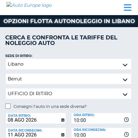
AUTO
NOLEGGIO
NOLEGGIO
NOLEGGIO
PARTNER
AIUTO
EUROPE
AUTO
AUTO
CAMPER
OPZIONI FLOTTA AUTONOLEGGIO IN LIBANO
NOLEGGIO
CAMPER
CERCA E CONFRONTA LE TARIFFE DEL
PARTNER
NOLEGGIO AUTO
NE
AIUTO
SEDE DI RITIRO:
IL
Consegni
MIO
l'auto
ACCOUNT
in
GESTISCI
una
PRENOTAZIONE
sede
diversa?
ITALIA
Consegni l'auto in una sede diversa?
SEDE
ORA RITIRO:
DI
DATA RITIRO:
10:00
RICONSEGNA:
ORA RICONSEGNA:
DATA RICONSEGNA:
10:00