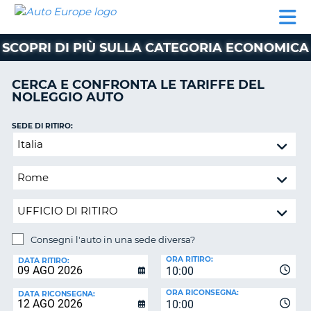
AUTO
NOLEGGIO
NOLEGGIO
NOLEGGIO
PARTNER
AIUTO
EUROPE
AUTO
AUTO
CAMPER
SCOPRI DI PIÙ SULLA CATEGORIA ECONOMICA
NOLEGGIO
CAMPER
CERCA E CONFRONTA LE TARIFFE DEL
PARTNER
NOLEGGIO AUTO
NE
AIUTO
SEDE DI RITIRO:
IL
Consegni
MIO
l'auto
ACCOUNT
in
GESTISCI
una
PRENOTAZIONE
sede
diversa?
ITALIA
Consegni l'auto in una sede diversa?
SEDE
ORA RITIRO:
DI
DATA RITIRO:
10:00
RICONSEGNA:
ORA RICONSEGNA:
DATA RICONSEGNA:
10:00