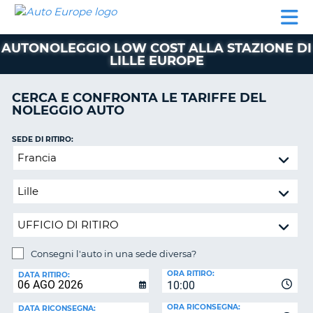
AUTO
NOLEGGIO
NOLEGGIO
NOLEGGIO
PARTNER
AIUTO
EUROPE
AUTO
AUTO
CAMPER
AUTONOLEGGIO LOW COST ALLA STAZIONE DI
NOLEGGIO
LILLE EUROPE
CAMPER
PARTNER
CERCA E CONFRONTA LE TARIFFE DEL
NE
NOLEGGIO AUTO
AIUTO
IL
SEDE DI RITIRO:
MIO
Consegni
ACCOUNT
l'auto
in
GESTISCI
una
PRENOTAZIONE
sede
ITALIA
diversa?
Consegni l'auto in una sede diversa?
SEDE
ORA RITIRO:
DI
DATA RITIRO:
10:00
RICONSEGNA:
ORA RICONSEGNA:
DATA RICONSEGNA: