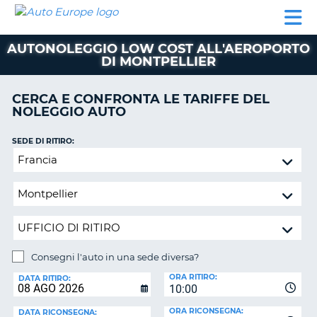
AUTO
NOLEGGIO
NOLEGGIO
NOLEGGIO
PARTNER
AIUTO
EUROPE
AUTO
AUTO
CAMPER
AUTONOLEGGIO LOW COST ALL'AEROPORTO
NOLEGGIO
DI MONTPELLIER
CAMPER
PARTNER
CERCA E CONFRONTA LE TARIFFE DEL
NE
NOLEGGIO AUTO
AIUTO
IL
SEDE DI RITIRO:
MIO
Consegni
ACCOUNT
l'auto
in
GESTISCI
una
PRENOTAZIONE
sede
ITALIA
diversa?
Consegni l'auto in una sede diversa?
SEDE
ORA RITIRO:
DI
DATA RITIRO:
10:00
RICONSEGNA:
ORA RICONSEGNA:
DATA RICONSEGNA: