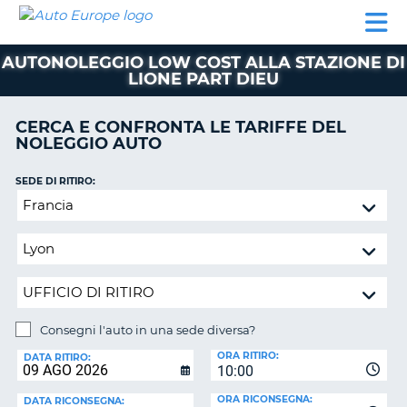
AUTO
NOLEGGIO
NOLEGGIO
NOLEGGIO
PARTNER
AIUTO
EUROPE
AUTO
AUTO
CAMPER
AUTONOLEGGIO LOW COST ALLA STAZIONE DI
NOLEGGIO
LIONE PART DIEU
CAMPER
PARTNER
CERCA E CONFRONTA LE TARIFFE DEL
NE
NOLEGGIO AUTO
AIUTO
IL
SEDE DI RITIRO:
MIO
Consegni
ACCOUNT
l'auto
in
GESTISCI
una
PRENOTAZIONE
sede
ITALIA
diversa?
Consegni l'auto in una sede diversa?
SEDE
ORA RITIRO:
DI
DATA RITIRO:
10:00
RICONSEGNA:
ORA RICONSEGNA:
DATA RICONSEGNA: