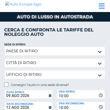
AUTO
NOLEGGIO
NOLEGGIO
NOLEGGIO
PARTNER
AIUTO
EUROPE
AUTO
AUTO
CAMPER
AUTO DI LUSSO IN AUTOSTRADA
NOLEGGIO
CAMPER
CERCA E CONFRONTA LE TARIFFE DEL
PARTNER
NOLEGGIO AUTO
NE
AIUTO
SEDE DI RITIRO:
IL
Consegni
MIO
l'auto
ACCOUNT
in
GESTISCI
una
PRENOTAZIONE
sede
diversa?
ITALIA
Consegni l'auto in una sede diversa?
SEDE
ORA RITIRO:
DI
DATA RITIRO:
10:00
RICONSEGNA:
ORA RICONSEGNA:
DATA RICONSEGNA:
10:00