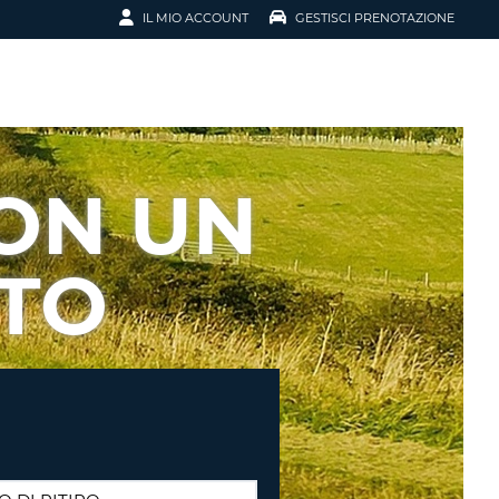
IL MIO ACCOUNT
GESTISCI PRENOTAZIONE
SCI LA
OTAZIONE
IRIZZO EMAIL
IL
CON UN
D
I VOUCHER
TO
ENOTAZIONE
ICATO LA TUA PASSWORD?
NOTAZIONI PIÙ VELOCI
A UN ACCOUNT