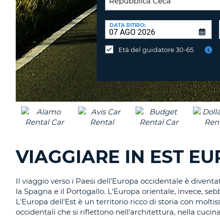
SEDE
DI
DATA RITIRO:
Consegni
RICONSEGNA:
l'auto
Età del guidatore 30-65
in
una
sede
diversa?
VIAGGIARE IN EST E
Il viaggio verso i Paesi dell'Europa occidentale è divent
la Spagna e il Portogallo. L'Europa orientale, invece, se
L'Europa dell'Est è un territorio ricco di storia con molti
occidentali che si riflettono nell'architettura, nella c