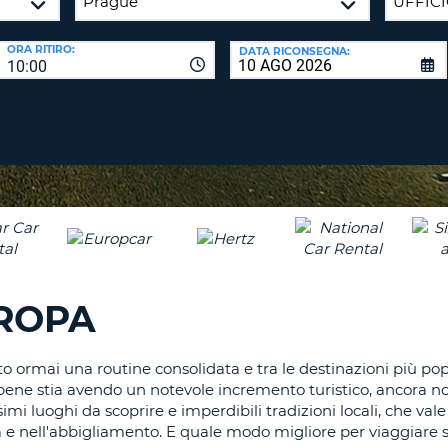
CARATTE
NUOVA
ALMEN
AGENZIE D
PASSWORD
ORA RITIRO:
DATA RICONSEGNA:
UN
10:00
CARATTE
MAIUSCO
ALMEN
MODIFIC
PASSWO
UN
CARATTE
MINUSCO
CANCEL
ALMEN
UN
NUMERO
ALMEN
UROPA
UN
CARATTE
SPECIALE
ato ormai una routine consolidata e tra le destinazioni più pop
bbene stia avendo un notevole incremento turistico, ancora no
ssimi luoghi da scoprire e imperdibili tradizioni locali, che va
ucina e nell'abbigliamento. E quale modo migliore per viaggia