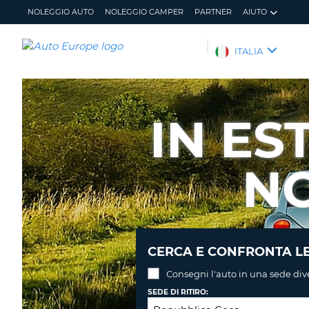
NOLEGGIO AUTO
NOLEGGIO CAMPER
PARTNER
AIUTO
AUTO
ITALIA
EUROPE
NOLEGGIO
AUTO
IN ES
NOLEGGIO
CAMPER
N
PARTNER
AIUTO
IL
GESTISCI
MIO
PRENOTAZIONE
ACCOUNT
ITALIA
CERCA E CONFRONTA LE
Consegni l'auto in una sede div
SEDE DI RITIRO: