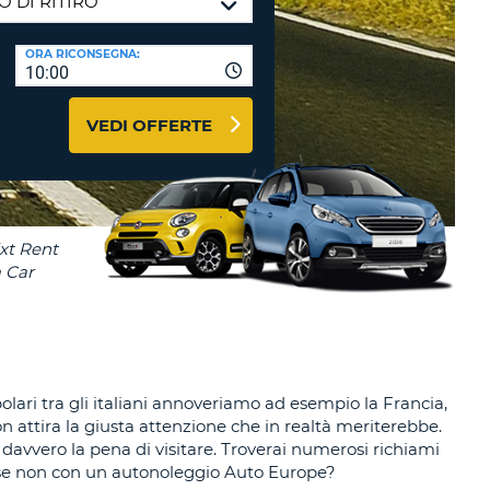
RI
O
I VIAGGIO E AFFILIATI
ORA RICONSEGNA:
WEB
10:00
LOGIN
RE
LO
VEDI OFFERTE
TO
A
RD
RE
LO
O
O
RE
olari tra gli italiani annoveriamo ad esempio la Francia,
n attira la giusta attenzione che in realtà meriterebbe.
le davvero la pena di visitare. Troverai numerosi richiami
re se non con un autonoleggio Auto Europe?