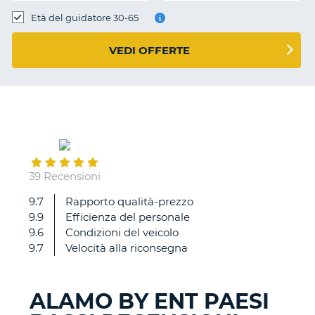
Età del guidatore 30-65
VEDI OFFERTE
July
09
39 Recensioni
9.7
Rapporto qualità-prezzo
Tutto
9.9
Efficienza del personale
perfetto
9.6
Condizioni del veicolo
9.7
Velocità alla riconsegna
ALAMO BY ENT PAESI
T