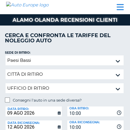
AUTO
NOLEGGIO
NOLEGGIO
NOLEGGIO
PARTNER
AIUTO
EUROPE
AUTO
AUTO
CAMPER
ALAMO OLANDA RECENSIONI CLIENTI
NOLEGGIO
CAMPER
CERCA E CONFRONTA LE TARIFFE DEL
PARTNER
NOLEGGIO AUTO
NE
AIUTO
SEDE DI RITIRO:
IL
Consegni
MIO
l'auto
ACCOUNT
in
GESTISCI
una
PRENOTAZIONE
sede
diversa?
ITALIA
Consegni l'auto in una sede diversa?
SEDE
ORA RITIRO:
DI
DATA RITIRO:
10:00
RICONSEGNA:
ORA RICONSEGNA:
DATA RICONSEGNA:
10:00