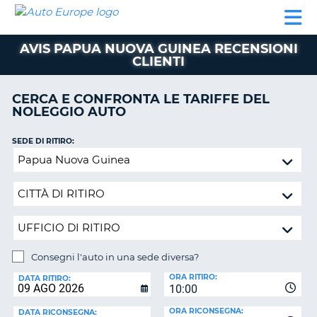
AUTO
NOLEGGIO
NOLEGGIO
NOLEGGIO
PARTNER
AIUTO
EUROPE
AUTO
AUTO
CAMPER
AVIS PAPUA NUOVA GUINEA RECENSIONI
NOLEGGIO
CLIENTI
CAMPER
PARTNER
CERCA E CONFRONTA LE TARIFFE DEL
NE
NOLEGGIO AUTO
AIUTO
IL
SEDE DI RITIRO:
MIO
Consegni
ACCOUNT
l'auto
in
GESTISCI
una
PRENOTAZIONE
sede
ITALIA
diversa?
Consegni l'auto in una sede diversa?
SEDE
ORA RITIRO:
DI
DATA RITIRO:
10:00
RICONSEGNA:
ORA RICONSEGNA:
DATA RICONSEGNA: