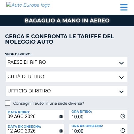
AUTO
NOLEGGIO
NOLEGGIO
NOLEGGIO
PARTNER
AIUTO
EUROPE
AUTO
AUTO
CAMPER
BAGAGLIO A MANO IN AEREO
NOLEGGIO
CAMPER
CERCA E CONFRONTA LE TARIFFE DEL
PARTNER
NOLEGGIO AUTO
NE
AIUTO
SEDE DI RITIRO:
IL
Consegni
MIO
l'auto
ACCOUNT
in
GESTISCI
una
PRENOTAZIONE
sede
diversa?
ITALIA
Consegni l'auto in una sede diversa?
SEDE
ORA RITIRO:
DI
DATA RITIRO:
10:00
RICONSEGNA:
ORA RICONSEGNA:
DATA RICONSEGNA:
10:00