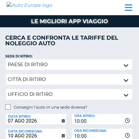
AUTO
NOLEGGIO
NOLEGGIO
NOLEGGIO
PARTNER
AIUTO
EUROPE
AUTO
AUTO
CAMPER
LE MIGLIORI APP VIAGGIO
NOLEGGIO
CAMPER
CERCA E CONFRONTA LE TARIFFE DEL
PARTNER
NOLEGGIO AUTO
NE
AIUTO
SEDE DI RITIRO:
IL
Consegni
MIO
l'auto
ACCOUNT
in
GESTISCI
una
PRENOTAZIONE
sede
diversa?
ITALIA
Consegni l'auto in una sede diversa?
SEDE
ORA RITIRO:
DI
DATA RITIRO:
10:00
RICONSEGNA:
ORA RICONSEGNA:
DATA RICONSEGNA:
10:00