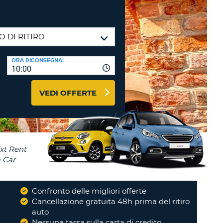
RI
O
I VIAGGIO E AFFILIATI
WEB
LOGIN
RE
LO
ORA RICONSEGNA:
TO
A
10:00
RD
RE
VEDI OFFERTE
LO
O
O
RE
Confronto delle migliori offerte
i
Cancellazione gratuita 48h prima del ritiro
auto
Nessuna tassa sulla carta di credito