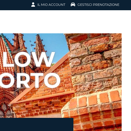
IL MIO ACCOUNT
GESTISCI PRENOTAZIONE
SCI LA
OTAZIONE
IRIZZO EMAIL
IL
 LOW
D
I VOUCHER
PORTO
ENOTAZIONE
ICATO LA TUA PASSWORD?
NOTAZIONI PIÙ VELOCI
A UN ACCOUNT