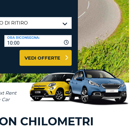
RI
O
I VIAGGIO E AFFILIATI
WEB
LOGIN
RE
LO
ORA RICONSEGNA:
TO
A
10:00
RD
RE
VEDI OFFERTE
LO
O
O
RE
ON CHILOMETRI