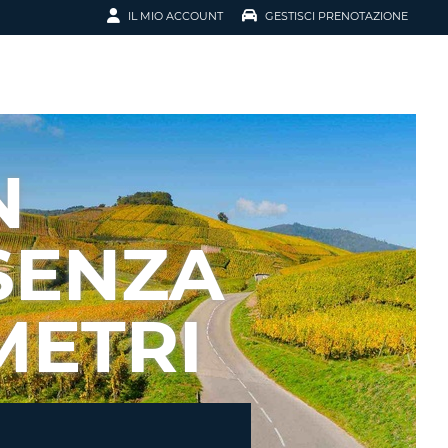
IL MIO ACCOUNT
GESTISCI PRENOTAZIONE
SCI LA
OTAZIONE
IRIZZO EMAIL
IL
N
D
I VOUCHER
SENZA
ENOTAZIONE
METRI
ICATO LA TUA PASSWORD?
NOTAZIONI PIÙ VELOCI
A UN ACCOUNT