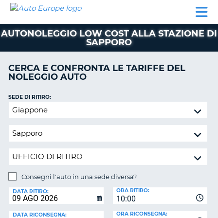
AUTO
NOLEGGIO
NOLEGGIO
NOLEGGIO
PARTNER
AIUTO
EUROPE
AUTO
AUTO
CAMPER
AUTONOLEGGIO LOW COST ALLA STAZIONE DI
NOLEGGIO
SAPPORO
CAMPER
PARTNER
CERCA E CONFRONTA LE TARIFFE DEL
NE
NOLEGGIO AUTO
AIUTO
IL
SEDE DI RITIRO:
MIO
Consegni
ACCOUNT
l'auto
in
GESTISCI
una
PRENOTAZIONE
sede
ITALIA
diversa?
Consegni l'auto in una sede diversa?
SEDE
ORA RITIRO:
DI
DATA RITIRO:
10:00
RICONSEGNA:
ORA RICONSEGNA:
DATA RICONSEGNA: