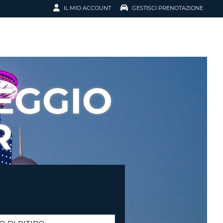
IL MIO ACCOUNT
GESTISCI PRENOTAZIONE
SCI LA
OTAZIONE
IRIZZO EMAIL
IL
EGGIO
D
I VOUCHER
R
ENOTAZIONE
ICATO LA TUA PASSWORD?
NOTAZIONI PIÙ VELOCI
A UN ACCOUNT