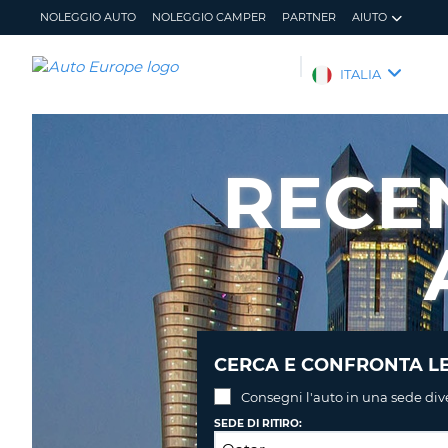
NOLEGGIO AUTO
NOLEGGIO CAMPER
PARTNER
AIUTO
AUTO
ITALIA
EUROPE
NOLEGGIO
AUTO
RECE
NOLEGGIO
CAMPER
PARTNER
AIUTO
IL
GESTISCI
MIO
PRENOTAZIONE
ACCOUNT
ITALIA
CERCA E CONFRONTA LE
Consegni l'auto in una sede div
SEDE DI RITIRO: