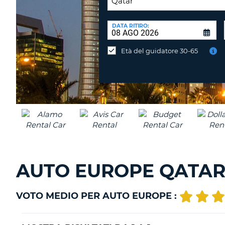
SEDE
DI
DATA RITIRO:
Consegni
RICONSEGNA:
l'auto
Età del guidatore 30-65
in
una
sede
diversa?
AUTO EUROPE QATAR
VOTO MEDIO PER AUTO EUROPE :