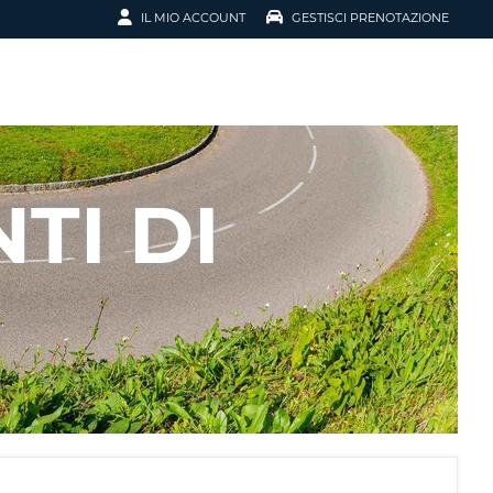
IL MIO ACCOUNT
GESTISCI PRENOTAZIONE
SCI LA
OTAZIONE
IRIZZO EMAIL
IL
TI DI
D
I VOUCHER
ENOTAZIONE
ICATO LA TUA PASSWORD?
NOTAZIONI PIÙ VELOCI
A UN ACCOUNT