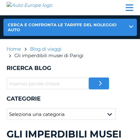
AUTO
NOLEGGIO
NOLEGGIO
NOLEGGIO
PARTNER
AIUTO
EUROPE
AUTO
AUTO
CAMPER
NOLEGGIO
CERCA E CONFRONTA LE TARIFFE DEL NOLEGGIO
CAMPER
AUTO
PARTNER
NE
Home
Blog di viaggi
AIUTO
Gli imperdibili musei di Parigi
IL
MIO
RICERCA BLOG
ACCOUNT
GESTISCI
PRENOTAZIONE
CATEGORIE
ITALIA
GLI IMPERDIBILI MUSEI
RICERCA
BLOG