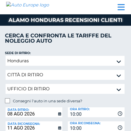
AUTO
NOLEGGIO
NOLEGGIO
NOLEGGIO
PARTNER
AIUTO
EUROPE
AUTO
AUTO
CAMPER
ALAMO HONDURAS RECENSIONI CLIENTI
NOLEGGIO
CAMPER
CERCA E CONFRONTA LE TARIFFE DEL
PARTNER
NOLEGGIO AUTO
NE
AIUTO
SEDE DI RITIRO:
IL
Consegni
MIO
l'auto
ACCOUNT
in
GESTISCI
una
PRENOTAZIONE
sede
diversa?
ITALIA
Consegni l'auto in una sede diversa?
SEDE
ORA RITIRO:
DI
DATA RITIRO:
10:00
RICONSEGNA:
ORA RICONSEGNA:
DATA RICONSEGNA:
10:00