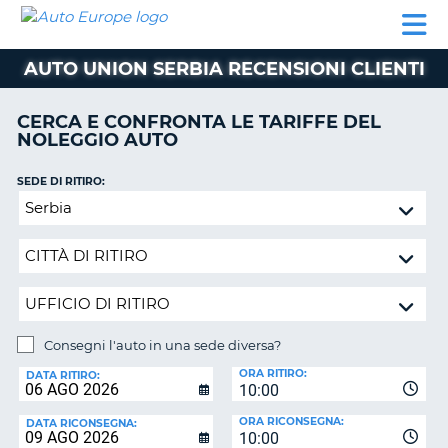
AUTO
NOLEGGIO
NOLEGGIO
NOLEGGIO
PARTNER
AIUTO
EUROPE
AUTO
AUTO
CAMPER
AUTO UNION SERBIA RECENSIONI CLIENTI
NOLEGGIO
CAMPER
CERCA E CONFRONTA LE TARIFFE DEL
PARTNER
NOLEGGIO AUTO
NE
AIUTO
SEDE DI RITIRO:
IL
Consegni
MIO
l'auto
ACCOUNT
in
GESTISCI
una
PRENOTAZIONE
sede
diversa?
ITALIA
Consegni l'auto in una sede diversa?
SEDE
ORA RITIRO:
DI
DATA RITIRO:
10:00
RICONSEGNA:
ORA RICONSEGNA:
DATA RICONSEGNA:
10:00