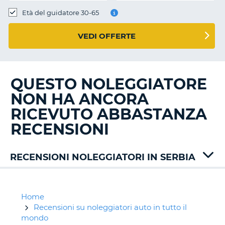
Età del guidatore 30-65
VEDI OFFERTE
QUESTO NOLEGGIATORE
NON HA ANCORA
RICEVUTO ABBASTANZA
RECENSIONI
RECENSIONI NOLEGGIATORI IN SERBIA
Alamo
Avis
Carwiz
Home
Hertz
Recensioni su noleggiatori auto in tutto il
Maxxrent
mondo
T