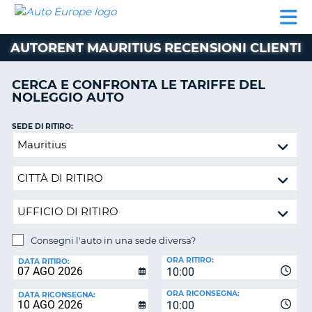
AUTO
NOLEGGIO
NOLEGGIO
NOLEGGIO
PARTNER
AIUTO
EUROPE
AUTO
AUTO
CAMPER
AUTORENT MAURITIUS RECENSIONI CLIENTI
NOLEGGIO
CAMPER
CERCA E CONFRONTA LE TARIFFE DEL
PARTNER
NOLEGGIO AUTO
NE
AIUTO
SEDE DI RITIRO:
IL
Consegni
MIO
l'auto
ACCOUNT
in
GESTISCI
una
PRENOTAZIONE
sede
diversa?
ITALIA
Consegni l'auto in una sede diversa?
SEDE
ORA RITIRO:
DI
DATA RITIRO:
10:00
RICONSEGNA:
ORA RICONSEGNA:
DATA RICONSEGNA:
10:00